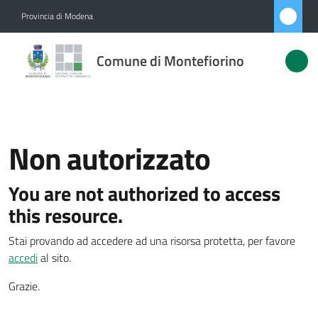
Vai al contenuto
Vai alla navigazione
Vai al footer
Provincia di Modena
Comune di
Comune di Montefiorino
Montefiorino
Amministrazione
Non autorizzato
Menu selezionato
Novità
You are not authorized to access
Servizi
this resource.
Stai provando ad accedere ad una risorsa protetta, per favore
Vivere
accedi
al sito.
Montefiorino
Grazie.