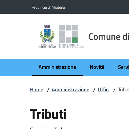
Vai al contenuto
Vai alla navigazione
Vai al footer
Provincia di Modena
Comune di
Amministrazione
Novità
Servi
Menu selezionato
Home
Amministrazione
Uffici
Tribu
/
/
/
Salta al contenuto
Tributi