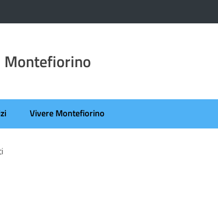
 Montefiorino
zi
Vivere Montefiorino
ti