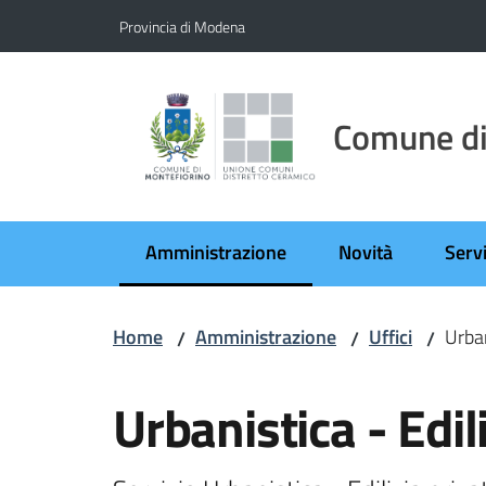
Vai al contenuto
Vai alla navigazione
Vai al footer
Provincia di Modena
Comune di
Amministrazione
Novità
Servi
Menu selezionato
Home
Amministrazione
Uffici
Urban
/
/
/
Salta al contenuto
Urbanistica - Edil