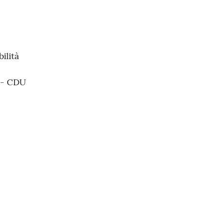
ilità
a - CDU