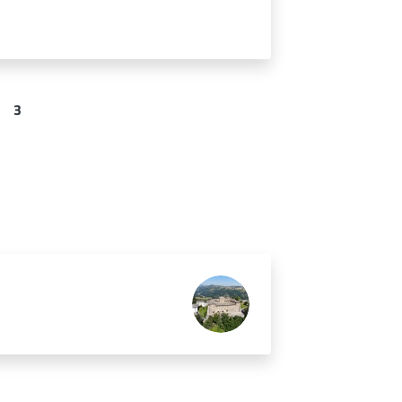
3
na
Pagina
Pagina successiva