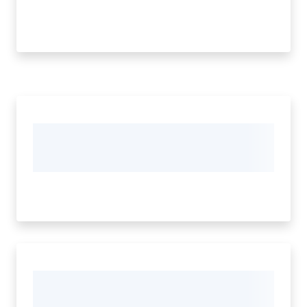
Tutti
gli
argomenti...
Menu selezionato
Seguici
su