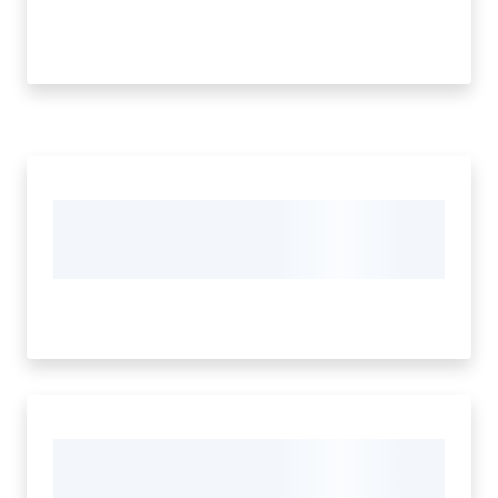
Tutti
gli
argomenti...
Menu selezionato
Seguici
su