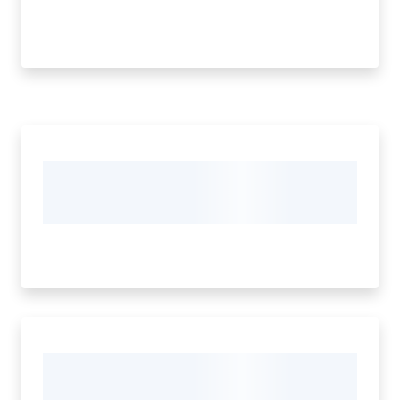
Tutti
gli
argomenti...
Menu selezionato
Seguici
su