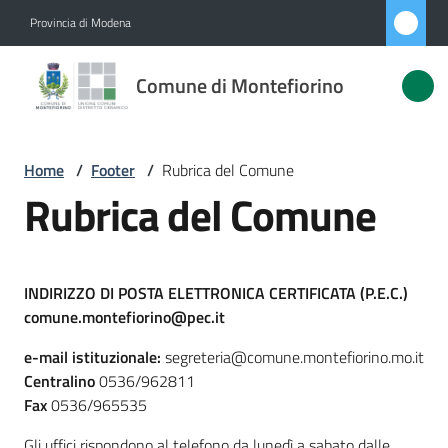
Vai al contenuto
Vai alla navigazione
Vai al footer
Provincia di Modena
Comune di
Comune di Montefiorino
Montefiorino
Home
/
Footer
/
Rubrica del Comune
Amministrazione
Rubrica del Comune
Novità
Servizi
INDIRIZZO DI POSTA ELETTRONICA CERTIFICATA (P.E.C.)
comune.montefiorino@pec.it
Vivere
e-mail istituzionale:
segreteria@comune.montefiorino.mo.it
Montefiorino
Centralino
0536/962811
Fax
0536/965535
Gli uffici rispondono al telefono da lunedì a sabato dalle