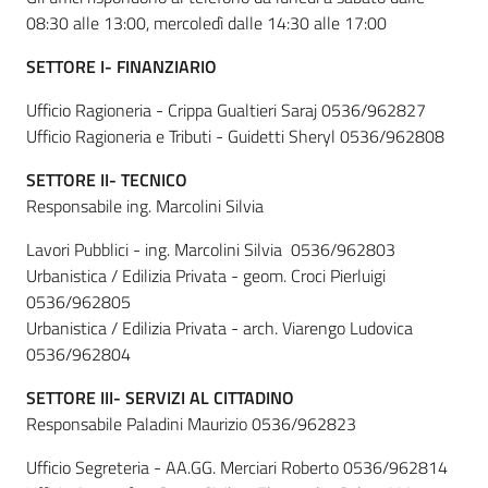
08:30 alle 13:00, mercoledì dalle 14:30 alle 17:00
Tutti
SETTORE I- FINANZIARIO
gli
argomenti...
Ufficio Ragioneria - Crippa Gualtieri Saraj 0536/962827
Ufficio Ragioneria e Tributi - Guidetti Sheryl 0536/962808
SETTORE II- TECNICO
Seguici
Responsabile ing. Marcolini Silvia
su
Lavori Pubblici - ing. Marcolini Silvia 0536/962803
Urbanistica / Edilizia Privata - geom. Croci Pierluigi
0536/962805
Urbanistica / Edilizia Privata - arch. Viarengo Ludovica
0536/962804
SETTORE III- SERVIZI AL CITTADINO
Responsabile Paladini Maurizio 0536/962823
Ufficio Segreteria - AA.GG. Merciari Roberto 0536/962814