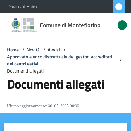
Vai al contenuto
Vai alla navigazione
Vai al footer
Provincia di Modena
Comune di
Comune di Montefiorino
Montefiorino
Home
/
Novità
/
Avvisi
/
Amministrazione
Approvato elenco distrettuale dei gestori accreditati
/
dei centri estivi
Novità
Documenti allegati
Menu selezionato
Documenti allegati
Servizi
Vivere
Ultimo aggiornamento
:
30-05-2025 08:30
Montefiorino