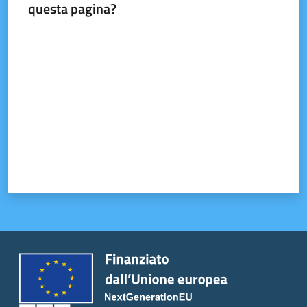
questa pagina?
Valuta da 1 a 5 stelle
Tutti
gli
argomenti...
Seguici
su