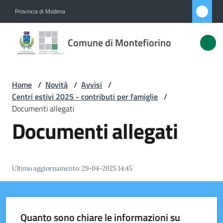
Vai al contenuto
Vai alla navigazione
Vai al footer
Provincia di Modena
Comune di
Comune di Montefiorino
Montefiorino
Home
/
Novità
/
Avvisi
/
Amministrazione
Centri estivi 2025 - contributi per famiglie
/
Documenti allegati
Novità
Documenti allegati
Menu selezionato
Servizi
Ultimo aggiornamento
:
29-04-2025 14:45
Vivere
Montefiorino
Quanto sono chiare le informazioni su