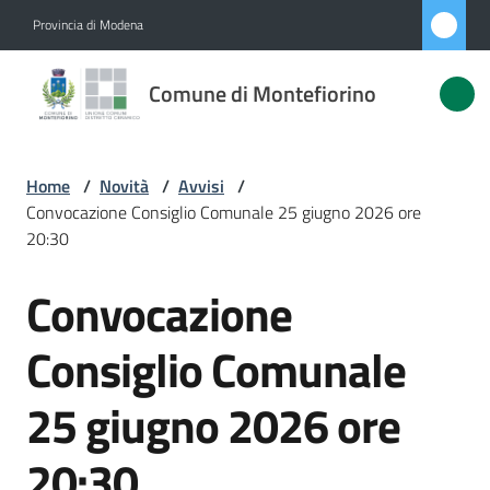
Vai al contenuto
Vai alla navigazione
Vai al footer
Provincia di Modena
Comune di
Comune di Montefiorino
Montefiorino
Home
/
Novità
/
Avvisi
/
Amministrazione
Convocazione Consiglio Comunale 25 giugno 2026 ore
20:30
Novità
Menu selezionato
Convocazione
Salta al contenuto
Servizi
Consiglio Comunale
Vivere
25 giugno 2026 ore
Montefiorino
20:30