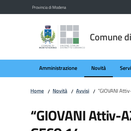
Vai al contenuto
Vai alla navigazione
Vai al footer
Provincia di Modena
Comune di
Amministrazione
Novità
Servi
Menu selezionato
Home
Novità
Avvisi
“GIOVANI Atti
/
/
/
Salta al contenuto
“GIOVANI Attiv-A