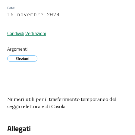
Data
:
16 novembre 2024
Tutti
gli
argomenti...
Condividi
Vedi azioni
Argomenti
Seguici
Elezioni
su
Contenuto
Numeri utili per il trasferimento temporaneo del
seggio elettorale di Casola
Allegati