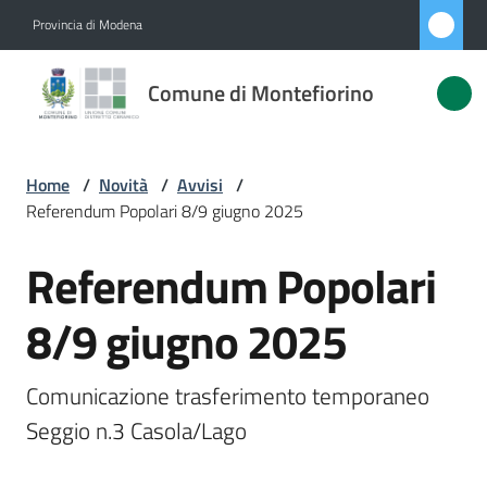
Vai al contenuto
Vai alla navigazione
Vai al footer
Provincia di Modena
Comune di
Comune di Montefiorino
Montefiorino
Home
/
Novità
/
Avvisi
/
Amministrazione
Referendum Popolari 8/9 giugno 2025
Novità
Referendum Popolari
Salta al contenuto
Menu selezionato
Servizi
8/9 giugno 2025
Vivere
Comunicazione trasferimento temporaneo  
Montefiorino
Seggio n.3 Casola/Lago 