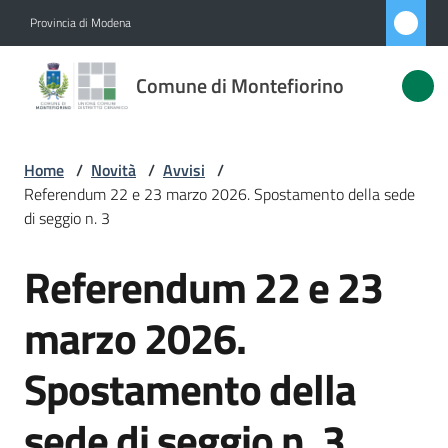
Vai al contenuto
Vai alla navigazione
Vai al footer
Provincia di Modena
Comune di
Comune di Montefiorino
Montefiorino
Home
/
Novità
/
Avvisi
/
Amministrazione
Referendum 22 e 23 marzo 2026. Spostamento della sede
di seggio n. 3
Novità
Menu selezionato
Referendum 22 e 23
Salta al contenuto
Servizi
marzo 2026.
Vivere
Spostamento della
Montefiorino
sede di seggio n. 3