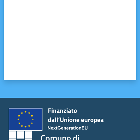
Valuta da 1 a 5 stelle
Tutti
gli
argomenti...
Seguici
su
Comune di