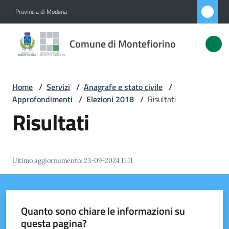
Vai al contenuto
Vai alla navigazione
Vai al footer
Provincia di Modena
Comune di
Comune di Montefiorino
Montefiorino
Home
/
Servizi
/
Anagrafe e stato civile
/
Amministrazione
Approfondimenti
/
Elezioni 2018
/
Risultati
Risultati
Novità
Servizi
Menu selezionato
Ultimo aggiornamento
:
23-09-2024 11:11
Vivere
Montefiorino
Quanto sono chiare le informazioni su
questa pagina?