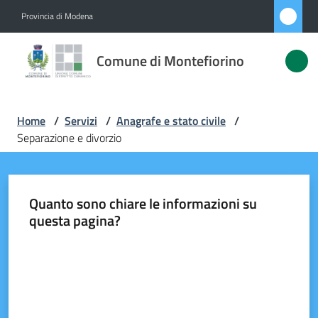
Vai al contenuto
Vai alla navigazione
Vai al footer
Provincia di Modena
Comune di
Comune di Montefiorino
Montefiorino
Home
/
Servizi
/
Anagrafe e stato civile
/
Amministrazione
Separazione e divorzio
Novità
Quanto sono chiare le informazioni su
Servizi
questa pagina?
Menu selezionato
Vivere
Valuta da 1 a 5 stelle
Montefiorino