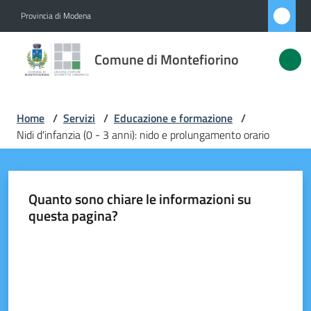
Vai al contenuto
Vai alla navigazione
Vai al footer
Provincia di Modena
Comune di
Comune di Montefiorino
Montefiorino
Home
/
Servizi
/
Educazione e formazione
/
Amministrazione
Nidi d'infanzia (0 - 3 anni): nido e prolungamento orario
Novità
Quanto sono chiare le informazioni su
Servizi
questa pagina?
Menu selezionato
Vivere
Valuta da 1 a 5 stelle
Montefiorino