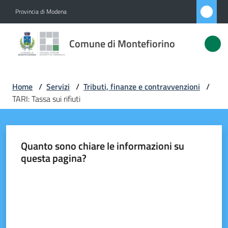
Vai al contenuto
Vai alla navigazione
Vai al footer
Provincia di Modena
Comune di
Comune di Montefiorino
Montefiorino
Home
/
Servizi
/
Tributi, finanze e contravvenzioni
/
Amministrazione
TARI: Tassa sui rifiuti
Novità
Quanto sono chiare le informazioni su
Servizi
questa pagina?
Menu selezionato
Vivere
Valuta da 1 a 5 stelle
Montefiorino