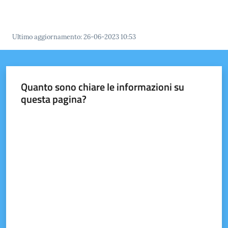
Tutti
gli
Ultimo aggiornamento
:
26-06-2023 10:53
argomenti...
Quanto sono chiare le informazioni su
Seguici
questa pagina?
su
Valuta da 1 a 5 stelle