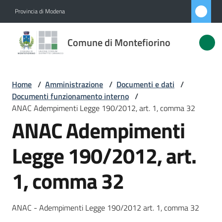
Vai al contenuto
Vai alla navigazione
Vai al footer
Provincia di Modena
Comune di
Comune di Montefiorino
Montefiorino
Home
/
Amministrazione
/
Documenti e dati
/
Amministrazione
Documenti funzionamento interno
/
Menu selezionato
ANAC Adempimenti Legge 190/2012, art. 1, comma 32
Novità
ANAC Adempimenti
Servizi
Legge 190/2012, art.
1, comma 32
Vivere
Montefiorino
ANAC - Adempimenti Legge 190/2012 art. 1, comma 32