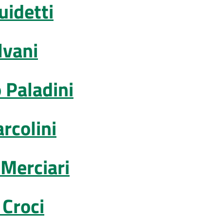
uidetti
lvani
 Paladini
arcolini
 Merciari
 Croci