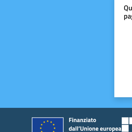
Qu
pa
Valut