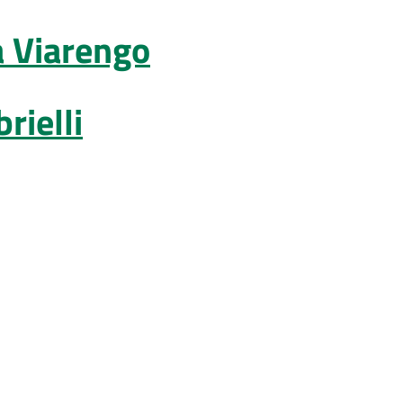
a Viarengo
rielli