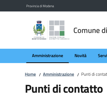
Vai al contenuto
Vai alla navigazione
Vai al footer
Provincia di Modena
Comune di
Amministrazione
Novità
Servi
Menu selezionato
Home
Amministrazione
Punti di conta
/
/
Punti di contatto