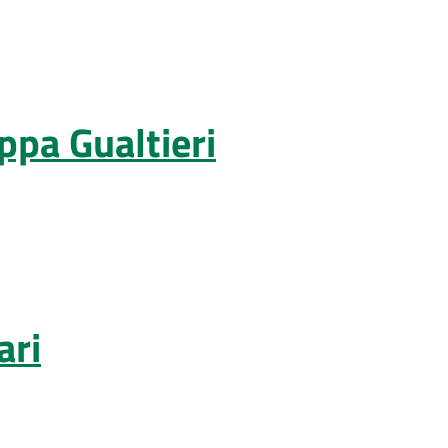
ippa Gualtieri
ari