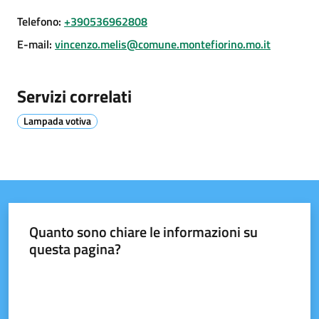
Telefono
:
+390536962808
Tutti
E-mail
:
vincenzo.melis@comune.montefiorino.mo.it
gli
argomenti...
Servizi correlati
Lampada votiva
Seguici
su
Quanto sono chiare le informazioni su
questa pagina?
Valuta da 1 a 5 stelle