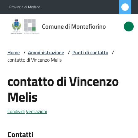
Vai al contenuto
Vai alla navigazione
Vai al footer
Provincia di Modena
Comune di
Comune di Montefiorino
Montefiorino
Home
/
Amministrazione
/
Punti di contatto
/
Amministrazione
contatto di Vincenzo Melis
Menu selezionato
Novità
contatto di Vincenzo
Salta al contenuto
Servizi
Melis
Vivere
Condividi
Vedi azioni
Montefiorino
Contatti