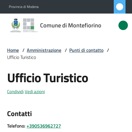
Vai al contenuto
Vai alla navigazione
Vai al footer
Provincia di Modena
Comune di
Comune di Montefiorino
Montefiorino
Home
/
Amministrazione
/
Punti di contatto
/
Amministrazione
Ufficio Turistico
Menu selezionato
Novità
Ufficio Turistico
Salta al contenuto
Servizi
Condividi
Vedi azioni
Vivere
Montefiorino
Contatti
Telefono
:
+390536962727