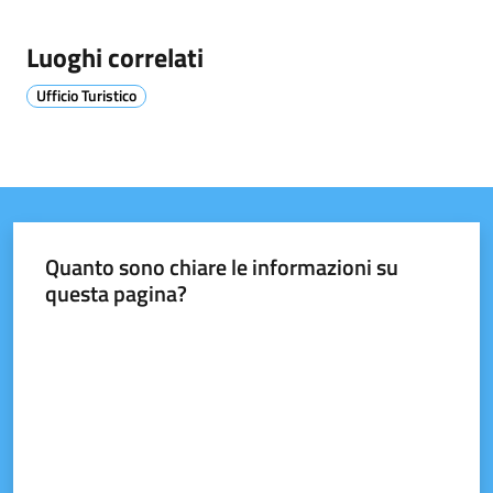
Luoghi correlati
Tutti
gli
Ufficio Turistico
argomenti...
Seguici
su
Quanto sono chiare le informazioni su
questa pagina?
Valuta da 1 a 5 stelle