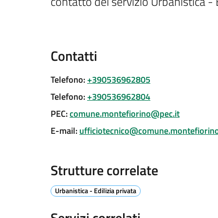
contatto del servizio Urbanistica - E
Contatti
Telefono
:
+390536962805
Telefono
:
+390536962804
PEC
:
comune.montefiorino@pec.it
E-mail
:
ufficiotecnico@comune.montefiorino
Strutture correlate
Urbanistica - Edilizia privata
Servizi correlati