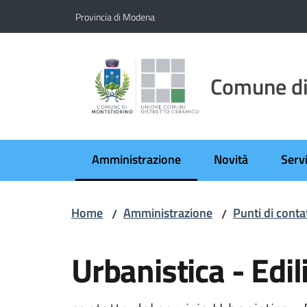
Vai al contenuto
Vai alla navigazione
Vai al footer
Provincia di Modena
Comune di
Amministrazione
Novità
Servi
Menu selezionato
Home
Amministrazione
Punti di conta
/
/
Salta al contenuto
Urbanistica - Edil