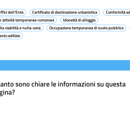
ffici dell'Ente
Certificato di destinazione urbanistica
Conformità edil
er attività temporanee rumorose
Idoneità di alloggio
lla viabilità e nulla-osta
Occupazione temporanea di suolo pubblico
ento edilizio
anto sono chiare le informazioni su questa
gina?
a da 1 a 5 stelle